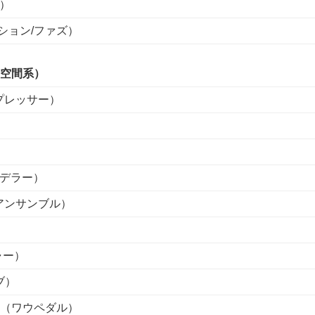
ズ）
ーション/ファズ）
空間系）
コンプレッサー）
）
）
イモデラー）
スアンサンブル）
）
ャー）
ブ）
ABY（ワウペダル）