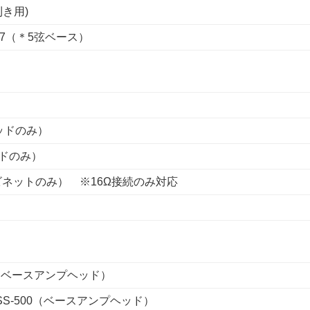
左利き用)
 517（＊5弦ベース）
（ヘッドのみ）
ヘッドのみ）
 （キャビネットのみ） ※16Ω接続のみ対応
Mark2（ベースアンプヘッド）
BASS-500（ベースアンプヘッド）