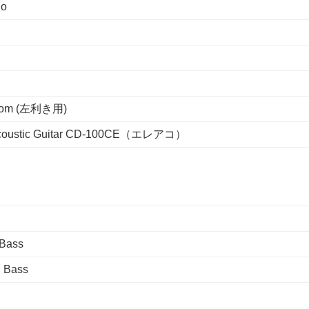
io
ustom (左利き用)
c Acoustic Guitar CD-100CE（エレアコ）
 Bass
n Bass